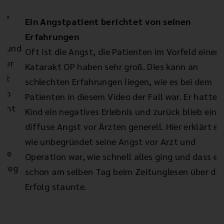
Ein Angstpatient berichtet von seinen
A
Erfahrungen
I
d
Oft ist die Angst, die Patienten im Vorfeld einer
m
Katarakt OP haben sehr groß. Dies kann an
s
schlechten Erfahrungen liegen, wie es bei dem
d
Patienten in diesem Video der Fall war. Er hatte als
b
Kind ein negatives Erlebnis und zurück blieb eine
e
diffuse Angst vor Ärzten generell. Hier erklärt er
Ei
wie unbegründet seine Angst vor Arzt und
S
Operation war, wie schnell alles ging und dass er
L
g
schon am selben Tag beim Zeitunglesen über den
Erfolg staunte.