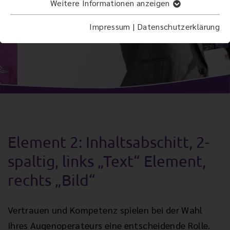
Weitere Informationen anzeigen
Impressum
|
Datenschutzerklärung
Element 2: Inhaltsabschitt, 2-
spaltig, links „Text“ Element,
rechts „Bild“
Vertrauen und Kompetenz spielen bei der Wahl
Ihres Augen
operateurs eine entscheidende Rolle.