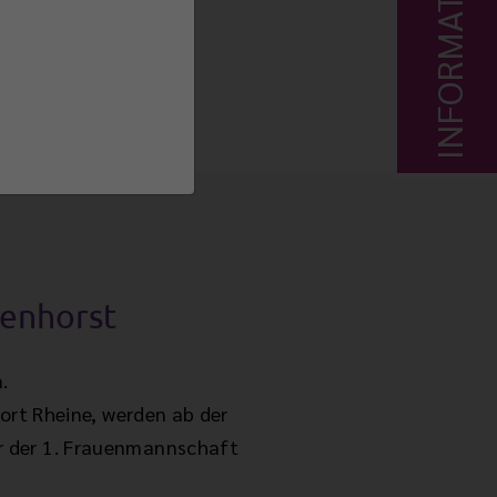
INFORMATIONEN
uenhorst
.
ort Rheine, werden ab der
 der 1. Frauenmannschaft