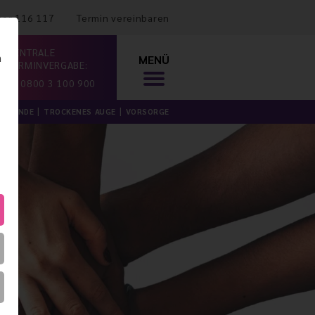
mer 116 117
Termin vereinbaren
ZENTRALE
n
MENÜ
TERMINVERGABE:
0800 3 100 900
ILKUNDE
TROCKENES AUGE
VORSORGE