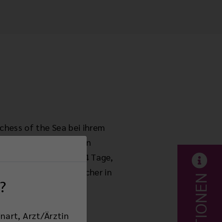
chess of the Sea bei ihrem
erqueren, unterstützen
omera und brauchen 54 Tage,
zu überqueren und sicher in
?
nart, Arzt/Ärztin