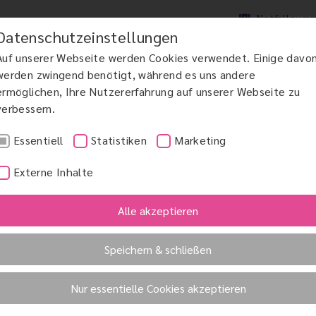
Notfallnum
Datenschutzeinstellungen
Auf unserer Webseite werden Cookies verwendet. Einige davo
werden zwingend benötigt, während es uns andere
ermöglichen, Ihre Nutzererfahrung auf unserer Webseite zu
verbessern.
DCHIRURGIE
MAKULAERKRANKUNGEN AMD
GRÜNER STAR
KINDERAUGENHE
Essentiell
Statistiken
Marketing
Externe Inhalte
Alle akzeptieren
Speichern & schließen
n
Nur essentielle Cookies akzeptieren