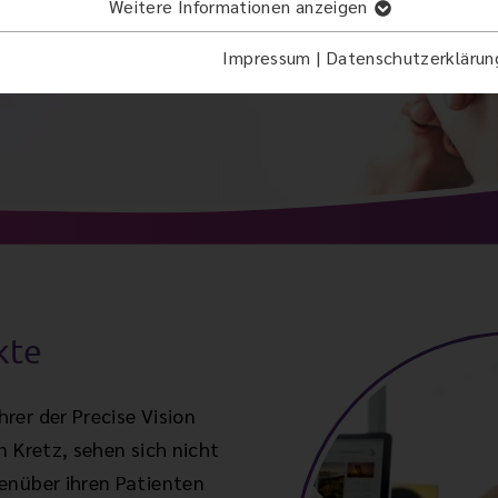
Weitere Informationen anzeigen
Impressum
|
Datenschutzerklärun
kte
rer der Precise Vision
n Kretz, sehen sich nicht
enüber ihren Patienten