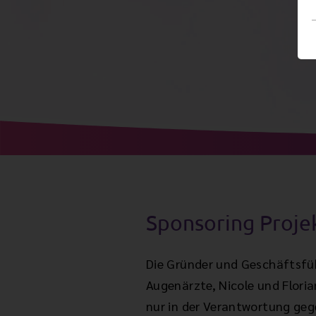
Sponsoring Proje
Die Gründer und Geschäftsfüh
Augenärzte, Nicole und Floria
nur in der Verantwortung geg