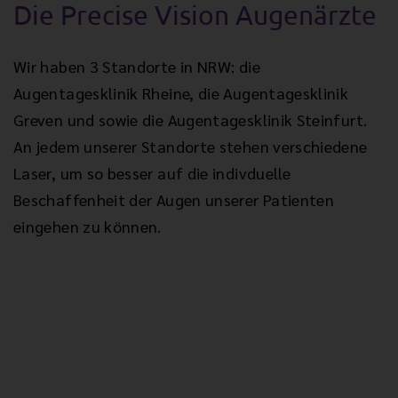
Die Precise Vision Augenärzte
Augentagesklinik Rheine
Wir haben 3 Standorte in NRW: die
Augentagesklinik Rheine, die Augentagesklinik
Precise Vision Augenärzte
Greven und sowie die Augentagesklinik Steinfurt.
An jedem unserer Standorte stehen verschiedene
Laser, um so besser auf die indivduelle
Augentagesklinik Greven
Beschaffenheit der Augen unserer Patienten
Precise Vision Augenärzte
eingehen zu können.