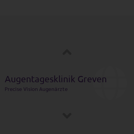
Augentagesklinik Rheine
Precise Vision Augenärzte
Augentagesklinik Greven
Precise Vision Augenärzte
Augenpraxis Steinfurt
Precise Vision Augenärzte