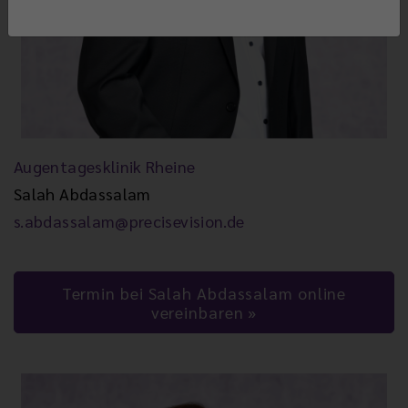
Augentagesklinik Rheine
Salah Abdassalam
s.abdassalam@precisevision.de
Termin bei Salah Abdassalam online
vereinbaren