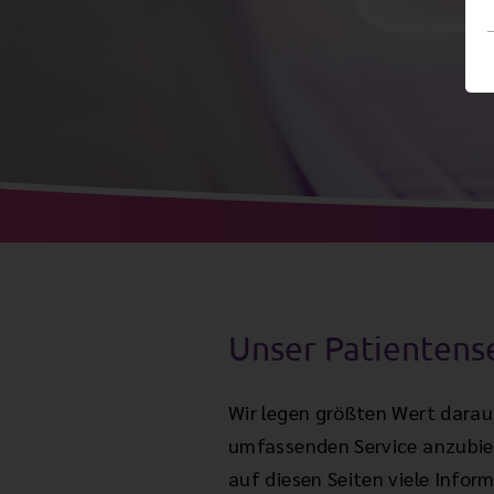
Unser Patientens
Wir legen größten Wert darau
umfassenden Service anzubie
auf diesen Seiten viele Infor