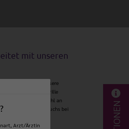
eitet mit unseren
te können Sie sich unsere
ar und Sehen ohne Brille
inden Sie eine Vielzahl an
?
s im Vorfeld Ihres Besuchs bei
üllen können.
nart, Arzt/Ärztin