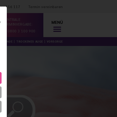
mer 116 117
Termin vereinbaren
ZENTRALE
n
MENÜ
TERMINVERGABE:
0800 3 100 900
ILKUNDE
TROCKENES AUGE
VORSORGE