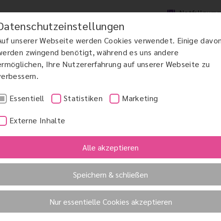
Notfallnum
Datenschutzeinstellungen
Auf unserer Webseite werden Cookies verwendet. Einige davo
werden zwingend benötigt, während es uns andere
ermöglichen, Ihre Nutzererfahrung auf unserer Webseite zu
verbessern.
DCHIRURGIE
MAKULAERKRANKUNGEN AMD
GRÜNER STAR
KINDERAUGENHE
Essentiell
Statistiken
Marketing
Externe Inhalte
Alle akzeptieren
Speichern & schließen
Nur essentielle Cookies akzeptieren