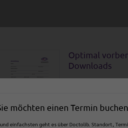
Optimal vorber
Downloads
Auf unserer Download-Sei
Broschüren zum Grauen St
herunterladen. Außerdem f
Sie möchten einen Termin buchen
Formularen, die Sie bereit
uns downloaden und ausf
Anmeldebogen
und einfachsten geht es über Doctolib. Standort, Termi