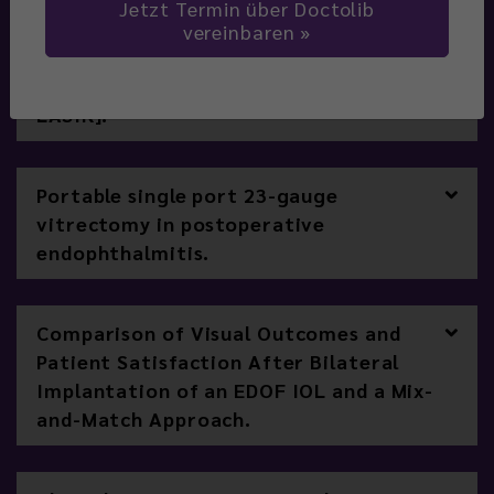
Jetzt Termin über Doctolib
[Comparison of Long-term Results with
vereinbaren
Small Incision Refractive Lenticule
Extraction (ReLEX SMILE) vs. Femto-
LASIK].
Portable single port 23-gauge
vitrectomy in postoperative
endophthalmitis.
Comparison of Visual Outcomes and
Patient Satisfaction After Bilateral
Implantation of an EDOF IOL and a Mix-
and-Match Approach.