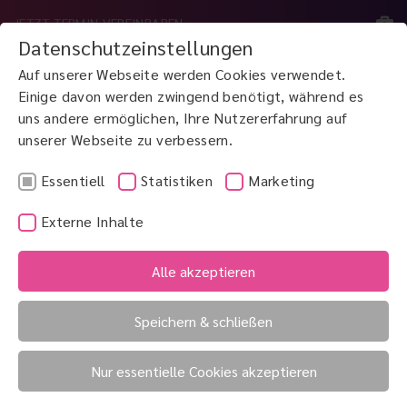
JETZT TERMIN VEREINBAREN
Datenschutzeinstellungen
Auf unserer Webseite werden Cookies verwendet.
MENÜ
Einige davon werden zwingend benötigt, während es
uns andere ermöglichen, Ihre Nutzererfahrung auf
unserer Webseite zu verbessern.
JETZT ANRUFEN
0800 3 100 900
Essentiell
Statistiken
Marketing
Externe Inhalte
Altersweitsichtigkeit
AMD
Alle akzeptieren
Amaurosis fugax
Speichern & schließen
Amaurosis fugax („flüchtige Blindheit“)
Nur essentielle Cookies akzeptieren