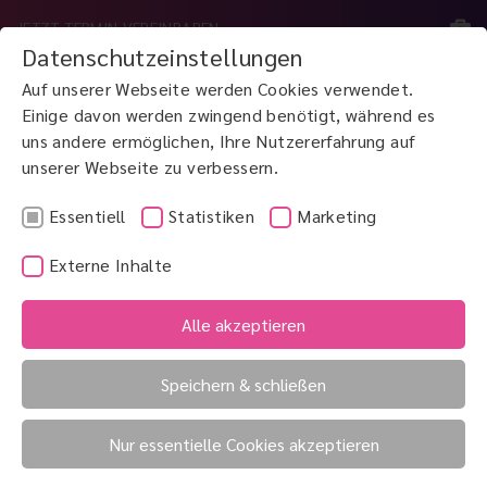
JETZT TERMIN VEREINBAREN
Datenschutzeinstellungen
Auf unserer Webseite werden Cookies verwendet.
MENÜ
Einige davon werden zwingend benötigt, während es
uns andere ermöglichen, Ihre Nutzererfahrung auf
unserer Webseite zu verbessern.
JETZT ANRUFEN
0800 3 100 900
Essentiell
Statistiken
Marketing
Externe Inhalte
Augenfarbe
Augenhintergrund
Alle akzeptieren
Augenherpes
Speichern & schließen
Augenherpes
Nur essentielle Cookies akzeptieren