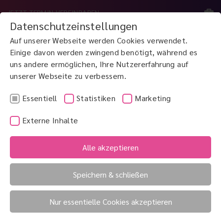
JETZT TERMIN VEREINBAREN
Datenschutzeinstellungen
Auf unserer Webseite werden Cookies verwendet.
MENÜ
Einige davon werden zwingend benötigt, während es
uns andere ermöglichen, Ihre Nutzererfahrung auf
unserer Webseite zu verbessern.
JETZT ANRUFEN
0800 3 100 900
Essentiell
Statistiken
Marketing
Externe Inhalte
Augenhöhle
Augenkammer
Alle akzeptieren
Augeninnendruck
Speichern & schließen
Augeninnendruck (Intraokulärer Druck, IOD
Nur essentielle Cookies akzeptieren
oder auch Tensio)