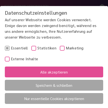
JETZT TERMIN VEREINBAREN
Datenschutzeinstellungen
Auf unserer Webseite werden Cookies verwendet.
MENÜ
Einige davon werden zwingend benötigt, während es
uns andere ermöglichen, Ihre Nutzererfahrung auf
unserer Webseite zu verbessern.
JETZT ANRUFEN
0800 3 100 900
Essentiell
Statistiken
Marketing
Externe Inhalte
Augenkammer
Augenlider
Alle akzeptieren
Augenlasern
Speichern & schließen
Augenlasern
Nur essentielle Cookies akzeptieren