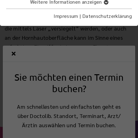
Am Auge können die unterschiedlichsten Laser für
Weitere Informationen anzeigen
vielfältige Einsätze angewendet werden, so z.B. an
Impressum
|
Datenschutzerklärung
der Netzhaut, wenn hier Löcher entstanden sind,
die mittels Laser „versiegelt“ werden, oder auch
an der Hornhautoberfläche kann im Sinne eines
refraktiven Eingriffs ein Laser zum Einsatz
kommen, um z.B. eine Fehlsichtigkeit
„wegzulasern“.
Sie möchten einen Termin
buchen?
Zurück
Am schnellesten und einfachsten geht es
über Doctolib. Standort, Terminart, Arzt/
Ärztin auswählen und Termin buchen.