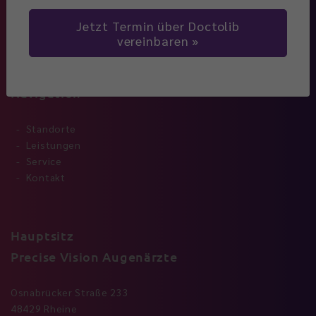
Jetzt Termin über Doctolib
vereinbaren
Navigation
Standorte
Leistungen
Service
Kontakt
Hauptsitz
Precise Vision Augenärzte
Osnabrücker Straße 233
48429 Rheine