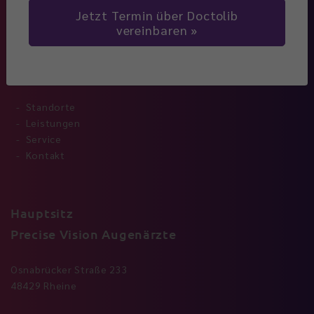
Jetzt Termin über Doctolib
vereinbaren
Navigation
Standorte
Leistungen
Service
Kontakt
Hauptsitz
Precise Vision Augenärzte
Osnabrücker Straße 233
48429 Rheine