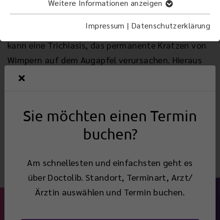
Mit Entropium bezeichnet man die
Weitere Informationen anzeigen
Einwärtswendung der Lidkante. Das Unterlid ist
Impressum
|
Datenschutzerklärung
häufiger betroffen als das Oberlid. Ein Entropium
kann eine Trichiasis, das permanente Kratzen von
Wimpern auf dem Augapfel verursachen. Hieraus
kann sich ein Hornhautgeschwür entwickeln. Daher
muss ein Entropium operativ korrigiert werden
Sie möchten einen Termin
Zurück
buchen?
Am schnellesten und einfachsten geht es
über Doctolib. Standort, Terminart, Arzt/
Ärztin auswählen und Termin buchen.