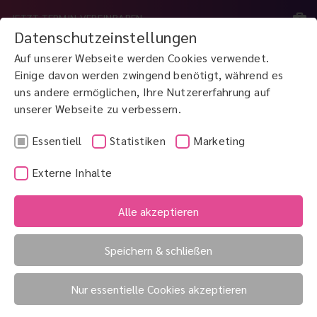
JETZT TERMIN VEREINBAREN
Datenschutzeinstellungen
Auf unserer Webseite werden Cookies verwendet.
MENÜ
Einige davon werden zwingend benötigt, während es
uns andere ermöglichen, Ihre Nutzererfahrung auf
unserer Webseite zu verbessern.
JETZT ANRUFEN
0800 3 100 900
Essentiell
Statistiken
Marketing
Externe Inhalte
Enophthalmus
Epi Lasik
Alle akzeptieren
Entropium
Speichern & schließen
Entropium
Nur essentielle Cookies akzeptieren