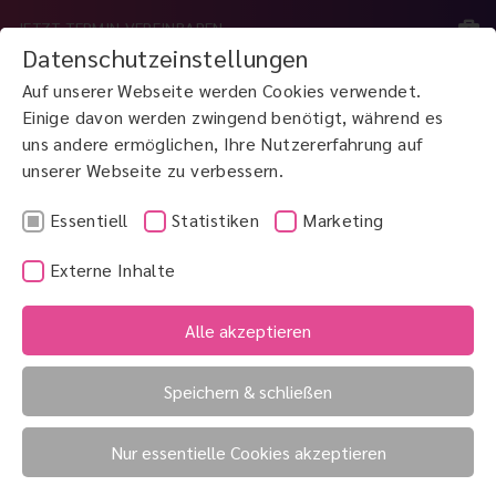
JETZT TERMIN VEREINBAREN
Datenschutzeinstellungen
Auf unserer Webseite werden Cookies verwendet.
MENÜ
Einige davon werden zwingend benötigt, während es
uns andere ermöglichen, Ihre Nutzererfahrung auf
unserer Webseite zu verbessern.
JETZT ANRUFEN
0800 3 100 900
Essentiell
Statistiken
Marketing
Externe Inhalte
Glandulae tarsales
Glaskörperabhebung/ -
Alle akzeptieren
ablösung
Glaskörper
Speichern & schließen
Nur essentielle Cookies akzeptieren
Glaskörper (Corpus vitreum)