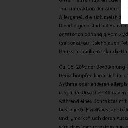
Immunreaktion der Augen- u
Allergene), die sich meist du
Die Allergene sind bei Heusc
entstehen abhängig vom Zyklu
(saisonal) auf (siehe auch P
Hausstaubmilben oder die Haa
Ca. 15-20% der Bevölkerung l
Heuschnupfen kann sich in j
Asthma oder anderen allergis
mögliche Ursachen Klimaverä
während eines Kontaktes mit 
bestimmte Eiweißbestandteile
und „merkt“ sich deren Ausse
wird dem Immunsystem nun ein