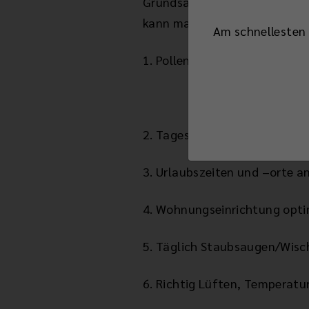
Grundsatz der Therapie bei a
kann man mit großem Effekt 
Am schnellesten 
1. Pollenquellen meiden
https://www.pollenst
2. Tageszeitliche Besonderhe
3. Urlaubszeiten und –orte a
4. Wohnungseinrichtung optim
5. Täglich Staubsaugen/Wisch
6. Richtig Lüften, Temperatu