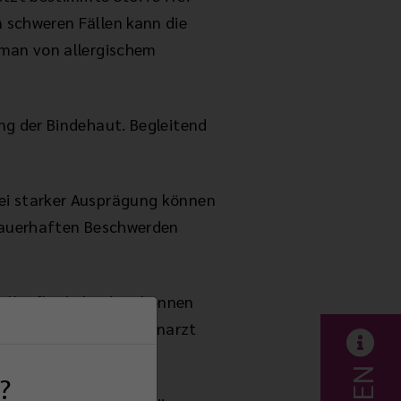
 schweren Fällen kann die
 man von allergischem
ng der Bindehaut. Begleitend
ei starker Ausprägung können
 dauerhaften Beschwerden
Pollenflugkalendern können
m Haut-/HNO- oder Augenarzt
?