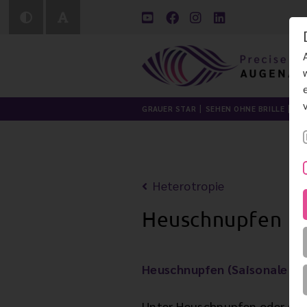
GRAUER STAR
SEHEN OHNE BRILLE
LI
Heterotropie
Heuschnupfen
Heuschnupfen (Saisonale all
Unter Heuschnupfen oder saiso