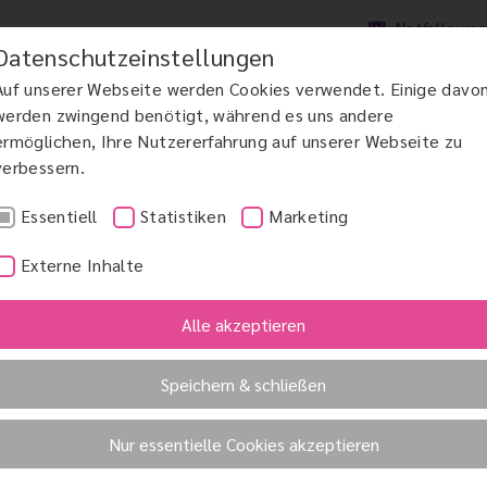
Notfallnum
Datenschutzeinstellungen
Auf unserer Webseite werden Cookies verwendet. Einige davo
werden zwingend benötigt, während es uns andere
ermöglichen, Ihre Nutzererfahrung auf unserer Webseite zu
verbessern.
DCHIRURGIE
MAKULAERKRANKUNGEN AMD
GRÜNER STAR
KINDERAUGENHE
Essentiell
Statistiken
Marketing
Externe Inhalte
Alle akzeptieren
Speichern & schließen
ergische Rhinokonjunktivitis)
Nur essentielle Cookies akzeptieren
naler allergischer Rhinokonjunktivitis versteht man ei