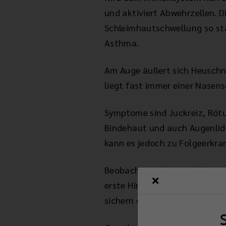
und aktiviert Abwehrzellen. 
Schleimhautschwellung so sta
Asthma.
Am Auge äußert sich Heuschnu
liegt fast immer einer Nase
Symptome sind Juckreiz, Röt
Bindehaut und auch Augenlide
kann es jedoch zu Folgeerkr
Beobachtung des zeitlichen 
erste Hinweise auf die auslös
sichern die Diagnose.