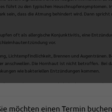
Dies führt zu den typischen Heuschnupfensymptomen. In
rk sein, dass die Atmung behindert wird. Dann spricht
pfen oft als allergische Konjunktivitis, eine Entzündu
nschleimhautentzündung vor.
ung, Lichtempfindlichkeit, Brennen und Augentränen. B
r anschwellen. Die Hornhaut ist nicht betroffen. Bei
ankungen wie bakteriellen Entzündungen kommen.
Auftretens der Symptome und Abgleich mit regionalen 
enden Allergene liefern. Spezifische Allergietests bei
Sie möchten einen Termin buchen