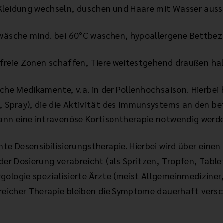
 Kleidung wechseln, duschen und Haare mit Wasser aus
twäsche mind. bei 60°C waschen, hypoallergene Bettbe
giefreie Zonen schaffen, Tiere weitestgehend draußen ha
sche Medikamente, v.a. in der Pollenhochsaison. Hierbei 
n, Spray), die die Aktivität des Immunsystems an den 
kann eine intravenöse Kortisontherapie notwendig werd
nte Desensibilisierungstherapie. Hierbei wird über eine
nder Dosierung verabreicht (als Spritzen, Tropfen, Tabl
gologie spezialisierte Ärzte (meist Allgemeinmediziner
lgreicher Therapie bleiben die Symptome dauerhaft ver