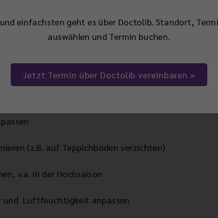
llergischen Erkrankungen ist die Meidung/Minderung de
einige einfache Verhaltensregeln umsetzen:
und einfachsten geht es über Doctolib. Standort, Termi
auswählen und Termin buchen.
iftung.de/
bietet nützliche Informationen
Jetzt Termin über Doctolib vereinbaren
iten beachten, z.B. beim Lüften, Outdoorsport etc.
npassen
ieren (z.B. auf Teppichböden verzichten)
en, v.a. in der Hochsaison
r und Luftfeuchtigkeit anpassen