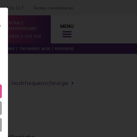
mer 116 117
Termin vereinbaren
ZENTRALE
n
MENÜ
TERMINVERGABE:
0800 3 100 900
ILKUNDE
TROCKENES AUGE
VORSORGE
Hochfrequenzchirurgie
ne allergische