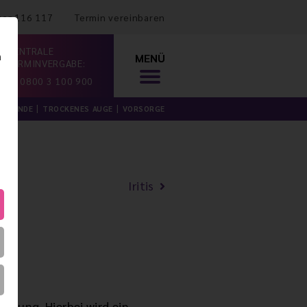
mer 116 117
Termin vereinbaren
ZENTRALE
n
MENÜ
TERMINVERGABE:
0800 3 100 900
ILKUNDE
TROCKENES AUGE
VORSORGE
Iritis
ennung. Hierbei wird ein