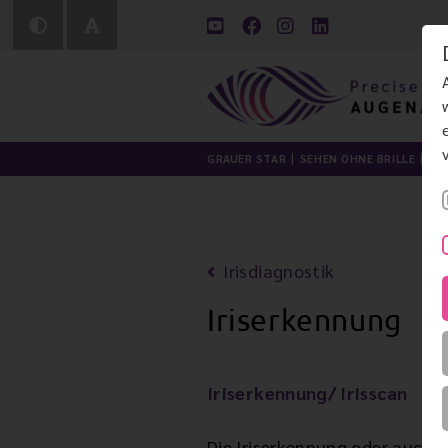
GRAUER STAR
SEHEN OHNE BRILLE
LI
Irisdiagnostik
Iriserkennung
Iriserkennung/ Irisscan
Die Iriserkennung oder auch I