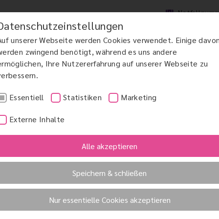
Notfallnum
Datenschutzeinstellungen
Auf unserer Webseite werden Cookies verwendet. Einige davo
werden zwingend benötigt, während es uns andere
ermöglichen, Ihre Nutzererfahrung auf unserer Webseite zu
verbessern.
DCHIRURGIE
MAKULAERKRANKUNGEN AMD
GRÜNER STAR
KINDERAUGENHE
Essentiell
Statistiken
Marketing
Externe Inhalte
Alle akzeptieren
Speichern & schließen
Nur essentielle Cookies akzeptieren
risscan ist ein biometrisches Verfahren zur Personenerk