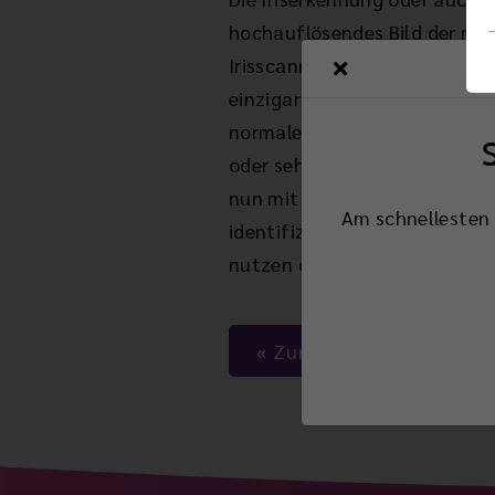
hochauflösendes Bild der m
Irisscanner genannt und funkt
einzigartige Regenbogenhaut, 
normalerweise lebenslang id
oder sehr ausgeprägte körper
nun mit digital gespeicherte
Am schnellesten 
identifiziert und erhält z.B
nutzen das Verfahren bereits.
Zurück