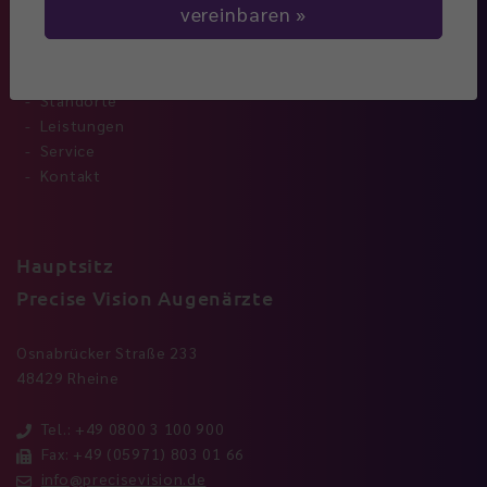
vereinbaren
Navigation
Standorte
Leistungen
Service
Kontakt
Hauptsitz
Precise Vision Augenärzte
Osnabrücker Straße 233
48429 Rheine
Tel.: +49 0800 3 100 900
Fax: +49 (05971) 803 01 66
info@precisevision.de