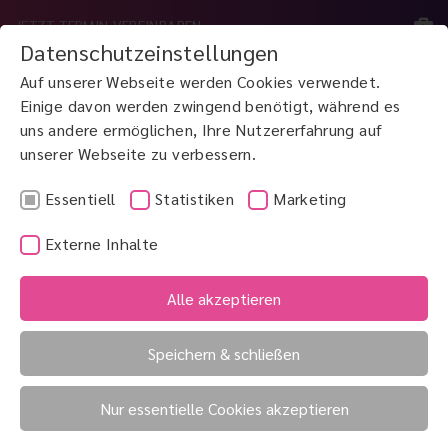
JETZT TERMIN VEREINBAREN
Datenschutzeinstellungen
Auf unserer Webseite werden Cookies verwendet.
MENÜ
Einige davon werden zwingend benötigt, während es
uns andere ermöglichen, Ihre Nutzererfahrung auf
unserer Webseite zu verbessern.
JETZT ANRUFEN
0800 3 100 900
Essentiell
Statistiken
Marketing
Externe Inhalte
Keratom
Keratopigmentation
Alle akzeptieren
Keratomileusis
Speichern & schließen
Keratomileusis
Nur essentielle Cookies akzeptieren