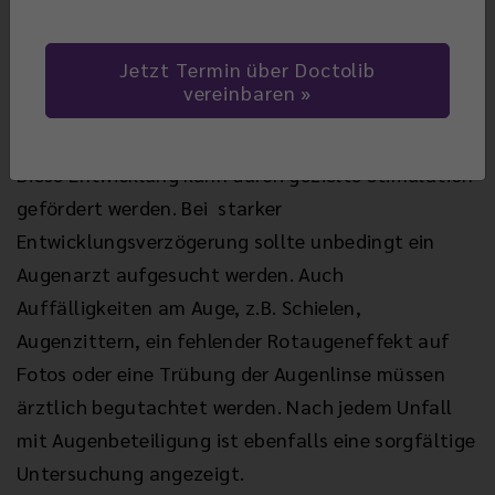
und damit z.B. Buchstaben erkennen
zwischen 3-6 JAHREN bilden sich räumliches
Jetzt Termin über Doctolib
Sehen und die Fähigkeit zur Konstruktion z.B.
vereinbaren
von komplexeren Spielarrangement aus
Diese Entwicklung kann durch gezielte Stimulation
gefördert werden. Bei starker
Entwicklungsverzögerung sollte unbedingt ein
Augenarzt aufgesucht werden. Auch
Auffälligkeiten am Auge, z.B. Schielen,
Augenzittern, ein fehlender Rotaugeneffekt auf
Fotos oder eine Trübung der Augenlinse müssen
ärztlich begutachtet werden. Nach jedem Unfall
mit Augenbeteiligung ist ebenfalls eine sorgfältige
Untersuchung angezeigt.