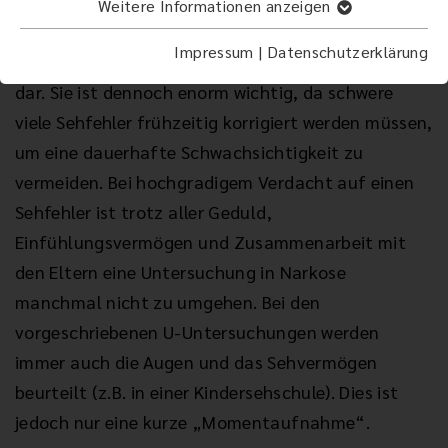
Die augenärztliche Untersuchung von Kindern
Weitere Informationen anzeigen
stellt oft eine große Herausforderung für alle
Impressum
|
Datenschutzerklärung
Beteiligten, insbesondere der kleinen Patienten,
dar. Sie ist dennoch enorm wichtig, da schwere
viele Sehfehler frühzeitig korrigiert werden müssen,
um eine dauerhafte Schwachsichtigkeit zu
vermeiden. Bei hochgradigem Verdacht auf einen
Sehfehler ist trotz aller Geduld,
Einfühlungsvermögen und Zusammenarbeit mit
den Eltern eine Untersuchung in Narkose
manchmal nicht zu umgehen. Bei den
vorgeschriebenen U-Untersuchungen werden
immer auch die Augen und das Sehvermögen
beurteilt (z.B. in einer Kindersehschule). Dies ist
jedoch nur eine kurze „Momentaufnahme“.