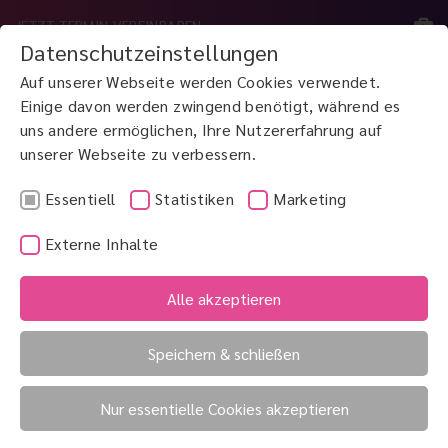
JETZT TERMIN VEREINBAREN
Datenschutzeinstellungen
Auf unserer Webseite werden Cookies verwendet.
MENÜ
Einige davon werden zwingend benötigt, während es
uns andere ermöglichen, Ihre Nutzererfahrung auf
unserer Webseite zu verbessern.
JETZT ANRUFEN
0800 3 100 900
Essentiell
Statistiken
Marketing
Externe Inhalte
Kinder-Sehschule
Kolobom
Alle akzeptieren
Kinderuntersuchung
Speichern & schließen
Kinderuntersuchung
Nur essentielle Cookies akzeptieren