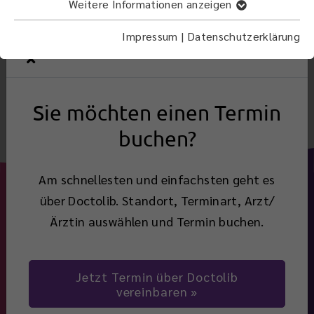
Der Nervus opticus ist der 2. Hirnnerv und wird
Weitere Informationen anzeigen
auch als Sehnerv bezeichnet.
Impressum
|
Datenschutzerklärung
Zurück
Sie möchten einen Termin
buchen?
Am schnellesten und einfachsten geht es
über Doctolib. Standort, Terminart, Arzt/
Ärztin auswählen und Termin buchen.
Jetzt Termin über Doctolib
Navigation
vereinbaren