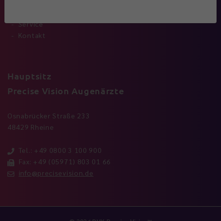
Standorte
Leistungen
Service
Kontakt
Hauptsitz
Precise Vision Augenärzte
Osnabrücker Straße 233
48429 Rheine
Tel.: +49 0800 3 100 900
Fax: +49 (05971) 803 01 66
info@precisevision.de