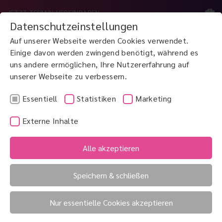
JETZT TERMIN VEREINBAREN
Datenschutzeinstellungen
Auf unserer Webseite werden Cookies verwendet.
MENÜ
Einige davon werden zwingend benötigt, während es
uns andere ermöglichen, Ihre Nutzererfahrung auf
unserer Webseite zu verbessern.
JETZT ANRUFEN
0800 3 100 900
Essentiell
Statistiken
Marketing
Externe Inhalte
Neovaskularisationsglaukom
Netzhaut
Alle akzeptieren
Nervus opticus
Speichern & schließen
Nervus opticus
Nur essentielle Cookies akzeptieren