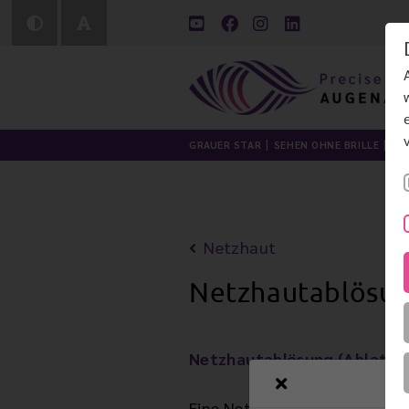
GRAUER STAR
SEHEN OHNE BRILLE
LI
Netzhaut
Netzhautablösu
Netzhautablösung (Ablatio 
Eine Netzhautablösung stellt