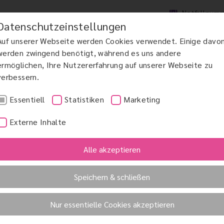
Notfallnum
Datenschutzeinstellungen
Auf unserer Webseite werden Cookies verwendet. Einige davo
werden zwingend benötigt, während es uns andere
ermöglichen, Ihre Nutzererfahrung auf unserer Webseite zu
verbessern.
DCHIRURGIE
MAKULAERKRANKUNGEN AMD
GRÜNER STAR
KINDERAUGENHE
Essentiell
Statistiken
Marketing
Externe Inhalte
Alle akzeptieren
ng
Speichern & schließen
retinae)
Nur essentielle Cookies akzeptieren
 einen akuten augenärztlichen Notfall dar und muss u