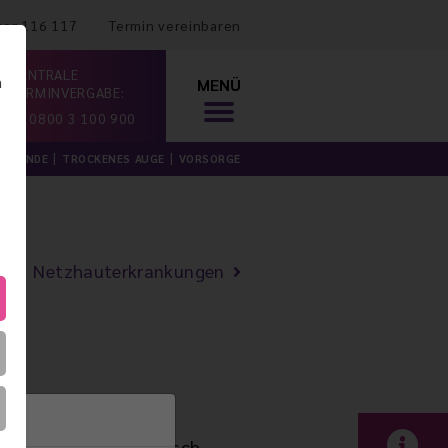
mer 116 117
Termin vereinbaren
ZENTRALE
n
MENÜ
TERMINVERGABE:
0800 3 100 900
ILKUNDE
TROCKENES AUGE
VORSORGE
Netzhauterkrankungen
mgehend, oft chirurgisch