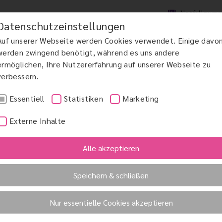
Notfallnum
Datenschutzeinstellungen
Auf unserer Webseite werden Cookies verwendet. Einige davo
werden zwingend benötigt, während es uns andere
ermöglichen, Ihre Nutzererfahrung auf unserer Webseite zu
verbessern.
DCHIRURGIE
MAKULAERKRANKUNGEN AMD
GRÜNER STAR
KINDERAUGENHE
Essentiell
Statistiken
Marketing
Externe Inhalte
Alle akzeptieren
at
Speichern & schließen
 Implant System)
Nur essentielle Cookies akzeptieren
Schädigungen durch ein künstliches Netzhautimplantat