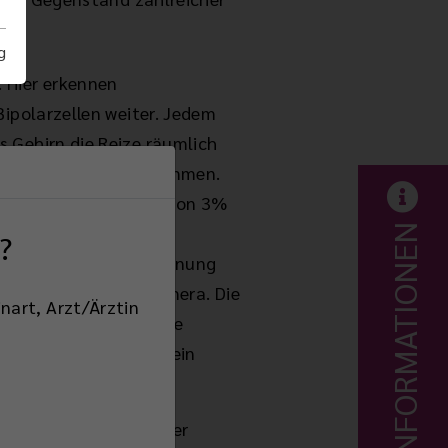
g
 Hier erkennen
Bipolarzellen weiter. Jedem
s Gehirn die Reize räumlich
inter dem Ohr vorgenommen.
inden eine Sehschärfe von 3%
INFORMATIONEN
?
 Eine räumliche Zuordnung
 mit einer äußeren Kamera. Die
nart, Arzt/Ärztin
 Dieses löst dann eine
aining der Patienten ein
 und es bedarf weiterer