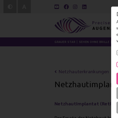
GRAUER STAR
SEHEN OHNE BRILLE
LI
Netzhauterkrankungen
Netzhautimplant
Netzhautimplantat (Retina
Der Ersatz der Netzhaut bei 