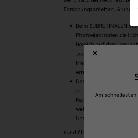
Forschungsarbeiten. Grundsä
Beim SUBRETINALEN SYSTE
Photoelektroden die Lich
Bereich auf dem implanti
zuordnen. Kontrasteinst
Hier liegt auch die Stro
erreicht werden.
Das EPIRETINALE SYSTEM
ist hier allein mit dem 
Am schnellesten 
Kamera nimmt das Bild a
weitere Reizleitung über
Unterscheiden von Linie
Für differenzierte Sehtätigke