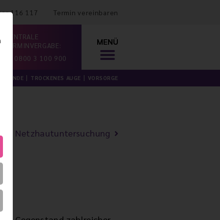
mer 116 117
Termin vereinbaren
ZENTRALE
n
MENÜ
TERMINVERGABE:
0800 3 100 900
ILKUNDE
TROCKENES AUGE
VORSORGE
Netzhautuntersuchung
 ist Gegenstand zahlreicher