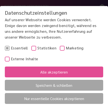
JETZT TERMIN VEREINBAREN
Datenschutzeinstellungen
Auf unserer Webseite werden Cookies verwendet.
MENÜ
Einige davon werden zwingend benötigt, während es
uns andere ermöglichen, Ihre Nutzererfahrung auf
unserer Webseite zu verbessern.
JETZT ANRUFEN
0800 3 100 900
Essentiell
Statistiken
Marketing
Externe Inhalte
Pachymeter
Panophthalmitis
Alle akzeptieren
Palpebra
Speichern & schließen
Palpebra
Nur essentielle Cookies akzeptieren