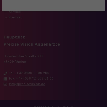
Standorte
Leistungen
Service
Kontakt
Hauptsitz
Precise Vision Augenärzte
Osnabrücker Straße 233
48429 Rheine
Tel.: +49 0800 3 100 900
Fax: +49 (05971) 803 01 66
info@precisevision.de