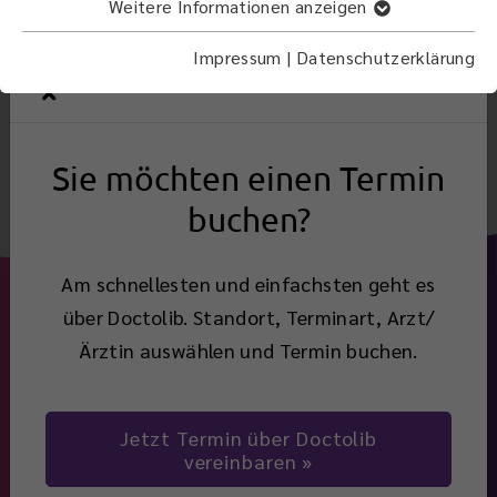
Palpebra ist ein medizinischer Fachausdruck für
Weitere Informationen anzeigen
die Augenlider.
Impressum
|
Datenschutzerklärung
Zurück
Sie möchten einen Termin
buchen?
Am schnellesten und einfachsten geht es
über Doctolib. Standort, Terminart, Arzt/
Ärztin auswählen und Termin buchen.
Jetzt Termin über Doctolib
Navigation
vereinbaren