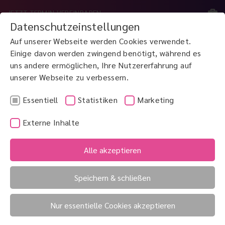
JETZT TERMIN VEREINBAREN
Datenschutzeinstellungen
Auf unserer Webseite werden Cookies verwendet.
MENÜ
Einige davon werden zwingend benötigt, während es
uns andere ermöglichen, Ihre Nutzererfahrung auf
unserer Webseite zu verbessern.
JETZT ANRUFEN
0800 3 100 900
Essentiell
Statistiken
Marketing
Externe Inhalte
Photorezeptoren
Phototrope Gläser
Alle akzeptieren
Phototherapeutische
Keratektomie
Speichern & schließen
Nur essentielle Cookies akzeptieren
Phototherapeutische Keratektomie (PTK)