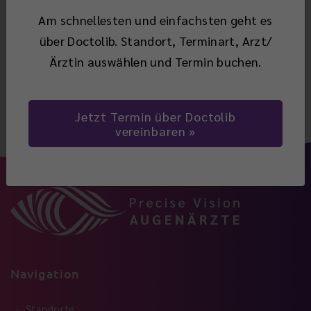
Hornhautdegenerationen
Am schnellesten und einfachsten geht es
Unregelmäßigkeiten der Hornhaut
über Doctolib. Standort, Terminart, Arzt/
Ärztin auswählen und Termin buchen.
Zurück
Jetzt Termin über Doctolib
vereinbaren
Navigation
Standorte