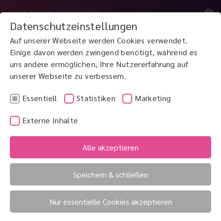
JETZT TERMIN VEREINBAREN
Datenschutzeinstellungen
Auf unserer Webseite werden Cookies verwendet.
MENÜ
Einige davon werden zwingend benötigt, während es
uns andere ermöglichen, Ihre Nutzererfahrung auf
unserer Webseite zu verbessern.
JETZT ANRUFEN
0800 3 100 900
Essentiell
Statistiken
Marketing
Externe Inhalte
Ptosis
Pupillendifferenz
Alle akzeptieren
Pupille
Speichern & schließen
Pupille
Nur essentielle Cookies akzeptieren