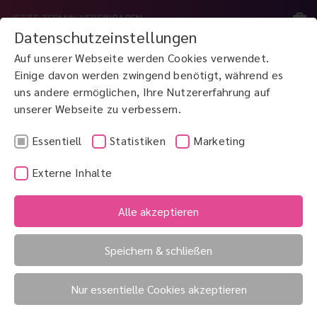
JETZT TERMIN VEREINBAREN
Datenschutzeinstellungen
Auf unserer Webseite werden Cookies verwendet.
MENÜ
Einige davon werden zwingend benötigt, während es
uns andere ermöglichen, Ihre Nutzererfahrung auf
unserer Webseite zu verbessern.
JETZT ANRUFEN
0800 3 100 900
Essentiell
Statistiken
Marketing
Externe Inhalte
Saisonale allergische
Schielen
Alle akzeptieren
Rhinokonjunktivitis
Sammellinse
Speichern & schließen
Nur essentielle Cookies akzeptieren
Sammellinse (Pluslinse)