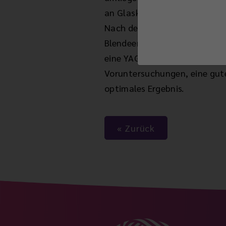
an Glaskörper, Netzhaut, Re
Nach der Operation verstärke
Blendeempfindlichkeit kann i
eine YAG-Laserbehandlung the
Voruntersuchungen, eine gut
optimales Ergebnis.
Zurück