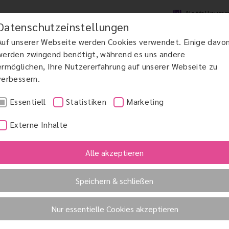
Notfallnum
Datenschutzeinstellungen
Auf unserer Webseite werden Cookies verwendet. Einige davo
werden zwingend benötigt, während es uns andere
ermöglichen, Ihre Nutzererfahrung auf unserer Webseite zu
verbessern.
DCHIRURGIE
MAKULAERKRANKUNGEN AMD
GRÜNER STAR
KINDERAUGENHE
Essentiell
Statistiken
Marketing
Externe Inhalte
Alle akzeptieren
Speichern & schließen
eration)
Nur essentielle Cookies akzeptieren
ntfernung und der Ersatz der beim Grauen Star getrübte