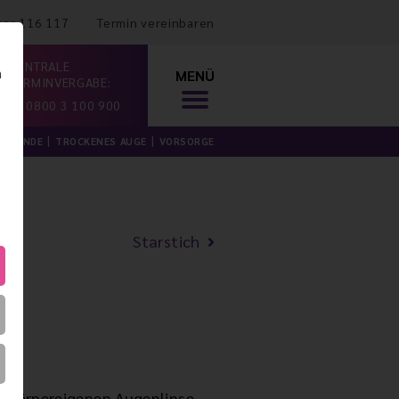
mer 116 117
Termin vereinbaren
ZENTRALE
n
MENÜ
TERMINVERGABE:
0800 3 100 900
ILKUNDE
TROCKENES AUGE
VORSORGE
Starstich
n körpereigenen Augenlinse