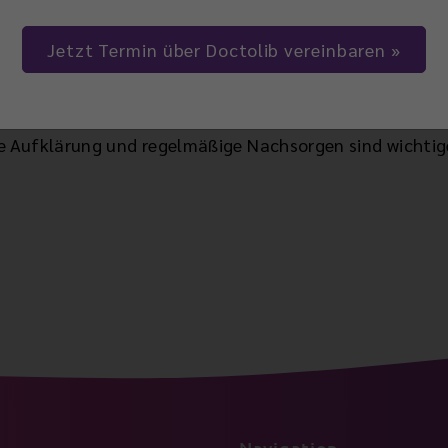
genbogenhaut, Hornhaut, Linsenhülle oder Linsenaufh
Jetzt Termin über Doctolib vereinbaren
n sich die Beschwerden vorbestehender trockener Augen
m Heilungsprozess verstärkt sein. Ein eventuell auftr
rapiert werden. Auch eine Veränderung des Farbensehe
e Aufklärung und regelmäßige Nachsorgen sind wichtig
Navigation