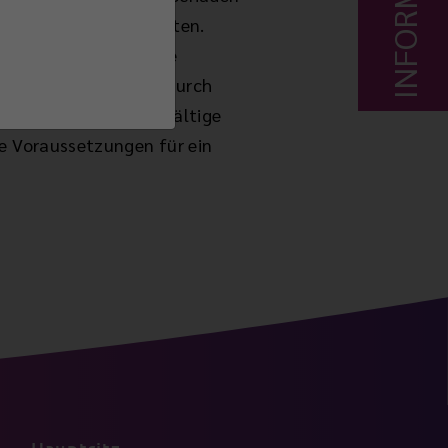
ängung können auftreten.
 oft noch weiter. Die
etender Nachstarkann durch
ns ist möglich. Sorgfältige
e Voraussetzungen für ein
Hauptsitz