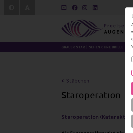
GRAUER STAR
SEHEN OHNE BRILLE
LI
Stäbchen
Staroperation
Staroperation (Kataraktop
Als Staroperation wird die E