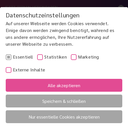
JETZT TERMIN VEREINBAREN
Datenschutzeinstellungen
Auf unserer Webseite werden Cookies verwendet.
MENÜ
Einige davon werden zwingend benötigt, während es
uns andere ermöglichen, Ihre Nutzererfahrung auf
unserer Webseite zu verbessern.
JETZT ANRUFEN
0800 3 100 900
Essentiell
Statistiken
Marketing
Externe Inhalte
UV-Schutz
Uveitis
Alle akzeptieren
Uvea
Speichern & schließen
Uvea (Traubenhaut)
Nur essentielle Cookies akzeptieren