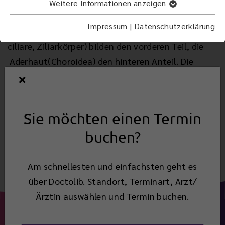
Die Uvea (lat. uva = Traube) wird auch mittlere
Weitere Informationen anzeigen
Augenhaut genannt. Sie besteht aus drei Teilen:
Impressum
|
Datenschutzerklärung
Regenbogenhaut (Iris) und Strahlenkörper (Corpus
ciliare, Ziliarkörper) bilden den vorderen Teil, die
Aderhaut(Choroidea) den hinteren Anteil. Die
einzelnen Bestandteile haben unterschiedliche
Funktionen.
Sie möchten einen Termin
Zurück
buchen?
Am schnellesten und einfachsten geht es
über Doctolib. Standort, Terminart, Arzt/
Ärztin auswählen und Termin buchen.