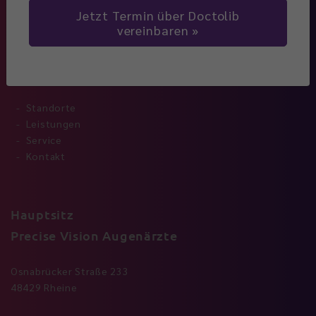
Jetzt Termin über Doctolib
vereinbaren
Navigation
Standorte
Leistungen
Service
Kontakt
Hauptsitz
Precise Vision Augenärzte
Osnabrücker Straße 233
48429 Rheine