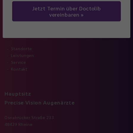
Jetzt Termin über Doctolib
vereinbaren
Navigation
Standorte
Leistungen
Service
Kontakt
Hauptsitz
Precise Vision Augenärzte
Osnabrücker Straße 233
48429 Rheine