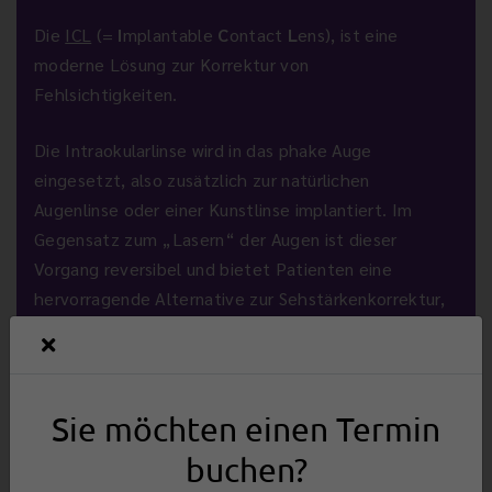
Die
ICL
(=
I
mplantable
C
ontact
L
ens), ist eine
moderne Lösung zur Korrektur von
Fehlsichtigkeiten.
Die Intraokularlinse wird in das phake Auge
eingesetzt, also zusätzlich zur natürlichen
Augenlinse oder einer Kunstlinse implantiert. Im
Gegensatz zum „Lasern“ der Augen ist dieser
Vorgang reversibel und bietet Patienten eine
hervorragende Alternative zur Sehstärkenkorrektur,
falls ein Lasereingriff nicht in Frage kommt.
Sie möchten einen Termin
buchen?