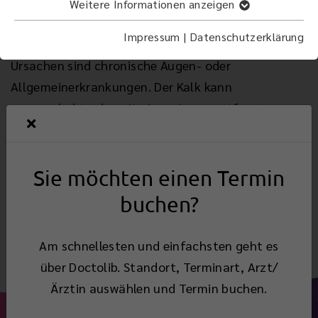
Eine Bandkeratopathie beschreibt eine
Weitere Informationen anzeigen
Hornhauttrübung aufgrund bandförmiger
Impressum
|
Datenschutzerklärung
Kalkeinlagerungen in die Hornhaut. Mögliche
Ursachen sind chronische Augen- oder
Allgemeinerkrankungen. Der Kalk kann
ausgeschabt oder mit einem Laser entfernt
werden. Ist das restliche Auge intakt, kann so das
Sehvermögen verbessert werden.
Sie möchten einen Termin
buchen?
Zurück
Am schnellesten und einfachsten geht es
über Doctolib. Standort, Terminart, Arzt/
Ärztin auswählen und Termin buchen.