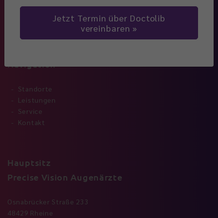
Jetzt Termin über Doctolib
vereinbaren
Navigation
Standorte
Leistungen
Service
Kontakt
Hauptsitz
Precise Vision Augenärzte
Osnabrücker Straße 233
48429 Rheine