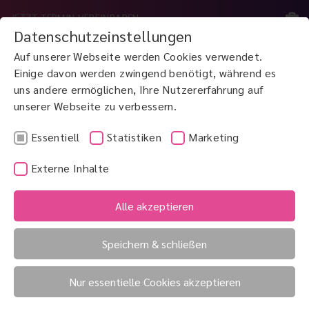
JETZT TERMIN VEREINBAREN
Datenschutzeinstellungen
Auf unserer Webseite werden Cookies verwendet.
MENÜ
Einige davon werden zwingend benötigt, während es
uns andere ermöglichen, Ihre Nutzererfahrung auf
unserer Webseite zu verbessern.
JETZT ANRUFEN
0800 3 100 900
Essentiell
Statistiken
Marketing
Externe Inhalte
Augenzittern
Basaliom
Alle akzeptieren
Bandkeratopathie
Speichern & schließen
Bandkeratopathie
Nur essentielle Cookies akzeptieren