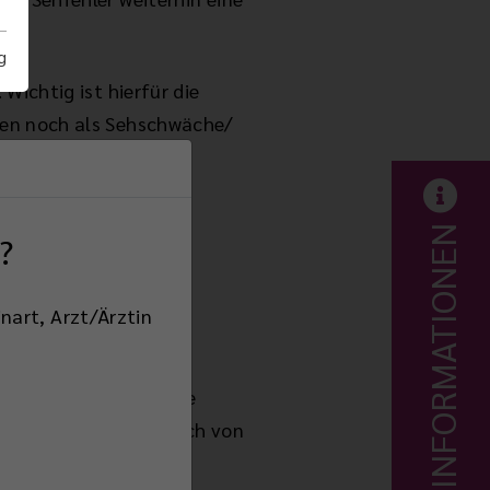
g
Wichtig ist hierfür die
ten noch als Sehschwäche/
INFORMATIONEN
?
nart, Arzt/Ärztin
 Sehvermögen teilweise
und der frühe Ausgleich von