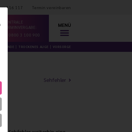
mer 116 117
Termin vereinbaren
ZENTRALE
n
MENÜ
TERMINVERGABE:
0800 3 100 900
ILKUNDE
TROCKENES AUGE
VORSORGE
Sehfehler
er Sehfehler weiterhin eine