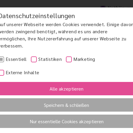
Notfallnum
Datenschutzeinstellungen
Auf unserer Webseite werden Cookies verwendet. Einige davo
werden zwingend benötigt, während es uns andere
ermöglichen, Ihre Nutzererfahrung auf unserer Webseite zu
verbessern.
DCHIRURGIE
MAKULAERKRANKUNGEN AMD
GRÜNER STAR
KINDERAUGENHE
Essentiell
Statistiken
Marketing
Externe Inhalte
Alle akzeptieren
Speichern & schließen
Nur essentielle Cookies akzeptieren
mer dann vor, wenn trotz optimaler Korrektur vorhanden