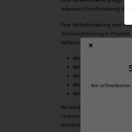
relevante Einschränkung des
Eine Sehbehinderung wird nach
Visusbestimmung in Prozent. 
Sehbehinderung, ab Stufe 3 s
WHO Stufe 1: Visus (Sehs
WHO Stufe 2: Visus (Sehs
WHO Stufe 3: Visus (Sehs
WHO Stufe 4: Visus (Seh
Am schnellesten 
WHO Stufe 5: keinerlei 
Bei niedrigeren Stufen können
verbessern. Sehr wichtig sin
Sehfehlern zur Vermeidung ei