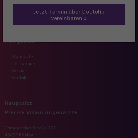
Jetzt Termin über Doctolib
vereinbaren
Navigation
Standorte
Leistungen
Service
Kontakt
Hauptsitz
Precise Vision Augenärzte
Osnabrücker Straße 233
48429 Rheine