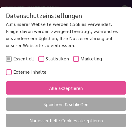
JETZT TERMIN VEREINBAREN
Datenschutzeinstellungen
Auf unserer Webseite werden Cookies verwendet.
MENÜ
Einige davon werden zwingend benötigt, während es
uns andere ermöglichen, Ihre Nutzererfahrung auf
unserer Webseite zu verbessern.
JETZT ANRUFEN
0800 3 100 900
Essentiell
Statistiken
Marketing
Externe Inhalte
Sehbehinderung
Sehfehlerbestimmung
Alle akzeptieren
Sehfehler
Speichern & schließen
Sehfehler
Nur essentielle Cookies akzeptieren