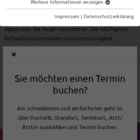
Als Sehfehler oder medizinisch
Weitere Informationen anzeigen
Refraktionsanomalie werden alle Änderungen in
Impressum
|
Datenschutzerklärung
der Brechkraft (Refraktion) des optischen
Apparates der Augen bezeichnet. Die häufigsten
Refraktionsanomalien sind Kurzsichtigkeit
(Myopie), Weitsichtigkeit (Hyperopie),
Hornhautkrümmung (Astigmatismus) und
Alterssichtigkeit (Presbyopie).
Sie möchten einen Termin
buchen?
Zurück
Am schnellesten und einfachsten geht es
über Doctolib. Standort, Terminart, Arzt/
Ärztin auswählen und Termin buchen.